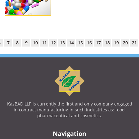
6
7
8
9
10
11
12
13
14
15
16
17
18
19
20
21
KazBAD LLP is currently the first and only company engaged
in contract manufacturing in such industries as: food,
pharmaceutical and cosmetics.
Navigation