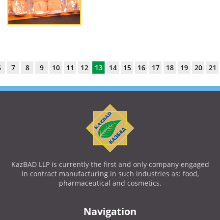
6
7
8
9
10
11
12
13
14
15
16
17
18
19
20
21
KazBAD LLP is currently the first and only company engaged
in contract manufacturing in such industries as: food,
pharmaceutical and cosmetics.
Navigation