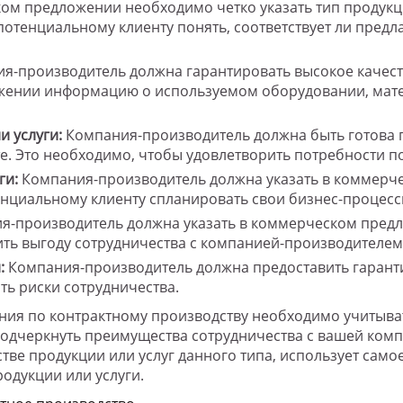
м предложении необходимо четко указать тип продукци
отенциальному клиенту понять, соответствует ли предла
я-производитель должна гарантировать высокое качеств
ожении информацию о используемом оборудовании, матер
и услуги:
Компания-производитель должна быть готова п
. Это необходимо, чтобы удовлетворить потребности п
ги:
Компания-производитель должна указать в коммерч
енциальному клиенту спланировать свои бизнес-процесс
-производитель должна указать в коммерческом предло
ть выгоду сотрудничества с компанией-производителем
:
Компания-производитель должна предоставить гарантии
ь риски сотрудничества.
ия по контрактному производству необходимо учитыват
дчеркнуть преимущества сотрудничества с вашей компа
тве продукции или услуг данного типа, использует сам
родукции или услуги.