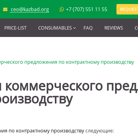
ceo@kazbad.org
+7 (707) 551 11 55
REQUEST
PRICE-LIST
CONSUMABLES
FAQ
REVIEWS
C
ерческого предложения по контрактному производству
ы коммерческого пре
роизводству
ия по контрактному производству
следующие: