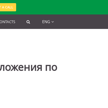
 A CALL
ENG
ONTACTS
дложения по