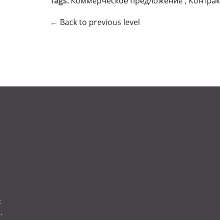
Tags:
Коммерческое предложение
,
Контрак
←
Back to previous level
:
.