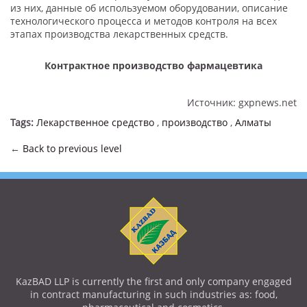
из них, данные об используемом оборудовании, описание
технологического процесса и методов контроля на всех
этапах производства лекарственных средств.
Контрактное производство фармацевтика
Источник: gxpnews.net
Tags:
Лекарственное средство
,
производство
,
Алматы
←
Back to previous level
KazBAD LLP is currently the first and only company engaged
in contract manufacturing in such industries as: food,