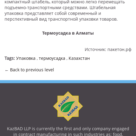
компактный штабель, который можно легко перемещать
подъемно-транспортными средствами. Штабельная
упаковка представляет собой современный и
перспективный вид транспортной упаковки товаров.
Термоусадка в Алматы
Источник: пакетон.рф
Tags:
Упаковка
,
термоусадка
,
Казахстан
←
Back to previous level
KazBAD LLP is currently the first and only company engaged
in contract manufacturing in such industries as: food,