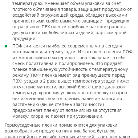
температурах. Уменьшает объем упаковки за счет
плотного обтягивания товара, защищает продукцию от
воздействий окружающей среды, обладает высокими
прочностными свойствами, что защищает продукцию
от разрывов. ПВХ пленки наиболее распространены
для упаковки хлебобулочных изделий, парфюмерной
продукции.
ПОФ считается наиболее современным на сегодня
материалом для термоусадки. Изготовлена пленка ПОФ
из многослойного материала – она заключает в себе
смесь полиэтилена и полипропилена. Это придает
пленке повышенную устойчивость к температурному
режиму. ПОФ пленка имеет ряд преимуществ перед
ПВХ: усадка в 2 раза выше; температура усадки ниже;
отсутствие мутности, высокий блеск; шире диапазон
температур хранения упакованных в пленку товаров
без изменения свойств пленки; наличие запаса по
растяжению (выше степень эластичности)
предохраняет пленку от лопания; из-за отсутствия
молекул хлора не пахнет при усаживании.
Термоусадочные пленки применяются для упаковки
разнообразных продуктов питания, банок, бутылок,
галантерейных и хозяйственных изделий, газет, журналов,