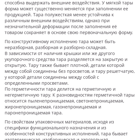
способна выдержать внешние воздействия. У мягкой тары
форма может существенно меняется при заполнении ее
продукцией. Тара полужесткая менее устойчива к
различным внешним воздействиям, однако при
незначительной деформации после заполнения её
товаром сохраняет в основе свою первоначальную форму.
По конструктивному исполнению тара может быть
неразборная, разборная и разборно-складная.
В зависимости от наличия крышки или же другого
укупорочного средства тара разделяется на закрытую и
открытую. Тару также бывает плотной, детали которой
между собой соединены без просветов, и тару решетчатую,
у которой детали соединены между собой с
определенными просветами.
По герметичности тара делится на герметичную и
негерметичную тару. К разновидностям герметичной тары
относится пыленепроницаемая, светонепроницаемая,
жиронепроницаемая, газонепроницаемая и
паронепроницаемая тара.
По свойствам упаковочных материалов, исходя из
специфики функционального назначения и из
особенностей конструктивных исполнений, тара бывает
изотермическая, изобарическая и аэрозольная.