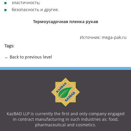
эластичность;
безопасность и другие.
Термоусадочная пленка рукав
Источник: mega-pak.ru
Tags:
←
Back to previous level
KazBAD LLP is currently the first and only company engaged
in contract manufacturing in such industries as: food,
pharmaceutical and cosmetics.