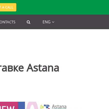
 A CALL
ENG
ONTACTS
авке Astana