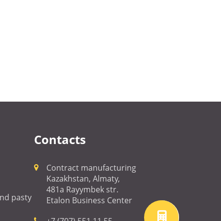
Contacts
Contract manufacturing
Kazakhstan, Almaty,
481a Rayymbek str.
 and pasty
Etalon Business Center