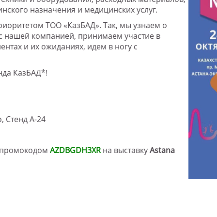
нского назначения и медицинских услуг.
риоритетом ТОО «КазБАД». Так, мы узнаем о
 с нашей компанией, принимаем участие в
нтах и их ожиданиях, идем в ногу с
нда КазБАД*!
, Стенд А-24
с промокодом
AZDBGDH3XR
на выставку
Astana