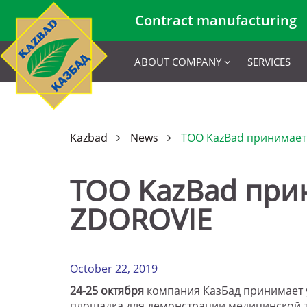
Contract manufacturing
ABOUT COMPANY
SERVICES
Kazbad
News
ТОО KazBad принимает 
ТОО KazBad прин
ZDOROVIE
October 22, 2019
24-25 октября
компания КазБад принимает 
площадка для демонстрации медицинской т