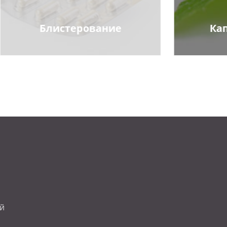
Блистерование
Ка
ой