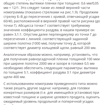
общую степень вытяжки пленки при толщине: 0,6 мм/0,05
мм = 12/1. Это следует также из левой верхней части
номограммы (показано стрелками на рис.1.9). Продолжим
стрелку Б–В до пересечения с кривой, отвечающей усадке
60/40, расположенной в верхней правой части рисунка (до
точки Г). Абсцисса точки Г соответствует требуемому
значению коэффициента раздува, в нашем примере он
равен 3,1:1. Опустим далее перпендикуляр из точки Г до
пересечения с линией, соответствующей заданной
ширине полотна (1000 мм), получим точку Д, которой
соответствует диаметр кольцевой щели, равный 200 мм.
Аналогичным образом можно, например, установить, что
для получения равноусадочной пленки толщиной 100 мкм
при ширине полотна 2000 мм и зазоре в головке 0,5 мм
необходимо обеспечить следующие параметры: вытяжка
по толщине 5:1, коэффициент раздува 3:1 при диаметре
щели 400 мм.
С использованием номограмм приведенного типа можно
также решать другие задачи: например, для головки
конкретных размеров (т.е. для имеющейся установки) при
известной толщине и ширине целевого продукта, оценить
ожидаемый уровень продольной и поперечной усадки.