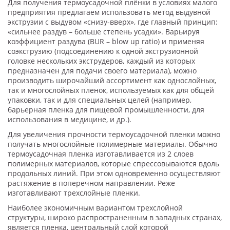
Для получения термоусадочной плёнки в условиях малого
предприятия предлагаем использовать метод выдувной
экструзии с выдувом «снизу-вверх», где главный принцип:
«сильнее раздув – больше степень усадки». Варьируя
коэффициент раздува (BUR – blow up ratio) и применяя
соэкструзию (подсоединению к одной экструзионной
головке нескольких экструдеров, каждый из которых
предназначен для подачи своего материала), можно
производить широчайший ассортимент как однослойных,
так и многослойных пленок, используемых как для общей
упаковки, так и для специальных целей (например,
барьерная пленка для пищевой промышленности, для
использования в медицине, и др.).
Для увеличения прочности термоусадочной пленки можно
получать многослойные полимерные материалы. Обычно
термоусадочная пленка изготавливается из 2 слоев
полимерных материалов, которые спрессовываются вдоль
продольных линий. При этом одновременно осуществляют
растяжение в поперечном направлении. Реже
изготавливают трехслойные пленки.
Наиболее экономичным вариантом трехслойной
структуры, широко распространенным в западных странах,
является пленка, центральный слой которой