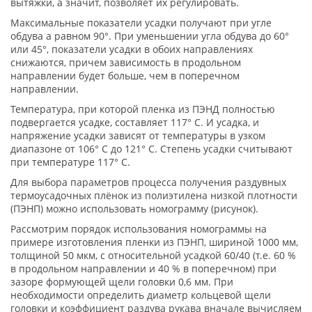
вытяжки, а значит, позволяет их регулировать.
Максимальные показатели усадки получают при угле
обдува a равном 90°. При уменьшении угла обдува до 60°
или 45°, показатели усадки в обоих направлениях
снижаются, причем зависимость в продольном
направлении будет больше, чем в поперечном
направлении.
Температура, при которой пленка из ПЭНД полностью
подвергается усадке, составляет 117° C. И усадка, и
напряжение усадки зависят от температуры в узком
диапазоне от 106° C до 121° C. Степень усадки считывают
при температуре 117° C.
Для выбора параметров процесса получения раздувных
термоусадочных плёнок из полиэтилена низкой плотности
(ПЭНП) можно использовать номограмму (рисунок).
Рассмотрим порядок использования номограммы на
примере изготовления пленки из ПЭНП, шириной 1000 мм,
толщиной 50 мкм, с относительной усадкой 60/40 (т.е. 60 %
в продольном направлении и 40 % в поперечном) при
зазоре формующей щели головки 0,6 мм. При
необходимости определить диаметр кольцевой щели
головки и коэффициент раздува рукава вначале вычисляем