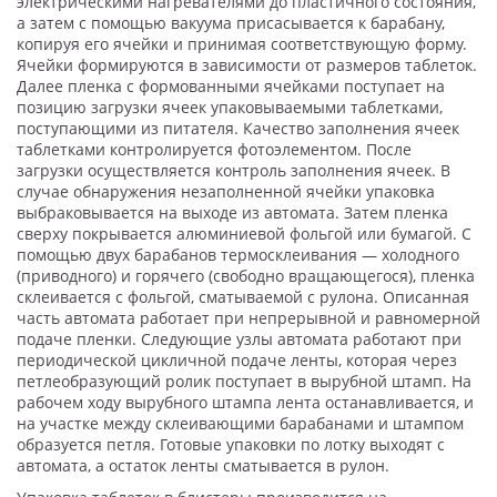
электрическими нагревателями до пластичного состояния,
а затем с помощью вакуума присасывается к барабану,
копируя его ячейки и принимая соответствующую форму.
Ячейки формируются в зависимости от размеров таблеток.
Далее пленка с формованными ячейками поступает на
позицию загрузки ячеек упаковываемыми таблетками,
поступающими из питателя. Качество заполнения ячеек
таблетками контролируется фотоэлементом. После
загрузки осуществляется контроль заполнения ячеек. В
случае обнаружения незаполненной ячейки упаковка
выбраковывается на выходе из автомата. Затем пленка
сверху покрывается алюминиевой фольгой или бумагой. С
помощью двух барабанов термосклеивания — холодного
(приводного) и горячего (свободно вращающегося), пленка
склеивается с фольгой, сматываемой с рулона. Описанная
часть автомата работает при непрерывной и равномерной
подаче пленки. Следующие узлы автомата работают при
периодической цикличной подаче ленты, которая через
петлеобразующий ролик поступает в вырубной штамп. На
рабочем ходу вырубного штампа лента останавливается, и
на участке между склеивающими барабанами и штампом
образуется петля. Готовые упаковки по лотку выходят с
автомата, а остаток ленты сматывается в рулон.