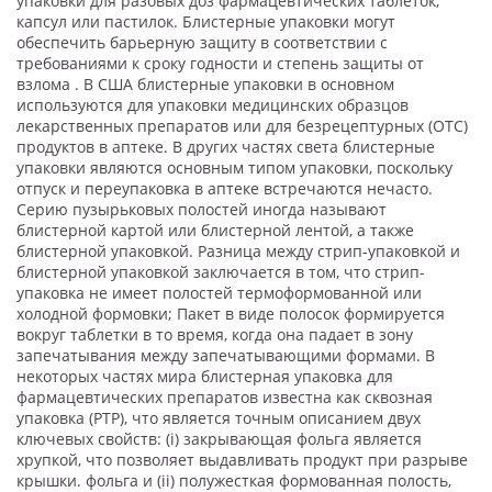
упаковки для разовых доз фармацевтических таблеток,
капсул или пастилок. Блистерные упаковки могут
обеспечить барьерную защиту в соответствии с
требованиями к сроку годности и степень защиты от
взлома . В США блистерные упаковки в основном
используются для упаковки медицинских образцов
лекарственных препаратов или для безрецептурных (OTC)
продуктов в аптеке. В других частях света блистерные
упаковки являются основным типом упаковки, поскольку
отпуск и переупаковка в аптеке встречаются нечасто.
Серию пузырьковых полостей иногда называют
блистерной картой или блистерной лентой, а также
блистерной упаковкой. Разница между стрип-упаковкой и
блистерной упаковкой заключается в том, что стрип-
упаковка не имеет полостей термоформованной или
холодной формовки; Пакет в виде полосок формируется
вокруг таблетки в то время, когда она падает в зону
запечатывания между запечатывающими формами. В
некоторых частях мира блистерная упаковка для
фармацевтических препаратов известна как сквозная
упаковка (PTP), что является точным описанием двух
ключевых свойств: (i) закрывающая фольга является
хрупкой, что позволяет выдавливать продукт при разрыве
крышки. фольга и (ii) полужесткая формованная полость,