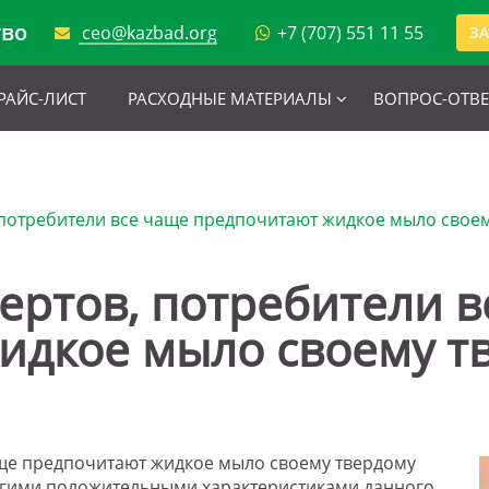
тво
ceo@kazbad.org
+7 (707) 551 11 55
ЗА
РАЙС-ЛИСТ
РАСХОДНЫЕ МАТЕРИАЛЫ
ВОПРОС-ОТВЕ
 потребители все чаще предпочитают жидкое мыло своем
ертов, потребители 
дкое мыло своему тв
аще предпочитают жидкое мыло своему твердому
многими положительными характеристиками данного