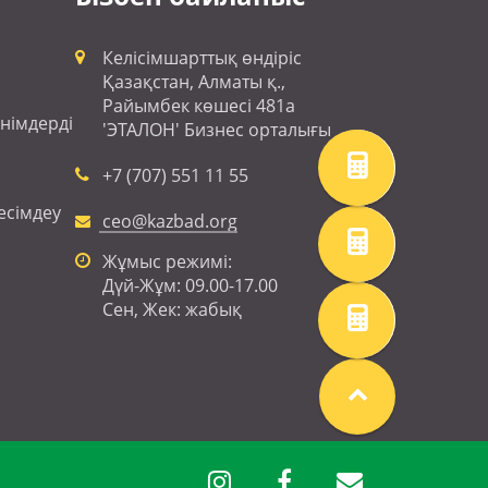
Келісімшарттық өндіріс
Қазақстан, Алматы қ.,
Райымбек көшесі 481а
өнімдерді
'ЭТАЛОН' Бизнес орталығы
+7 (707) 551 11 55
есімдеу
ceo@kazbad.org
Жұмыс режимі:
Дүй-Жұм: 09.00-17.00
Сен, Жек: жабық