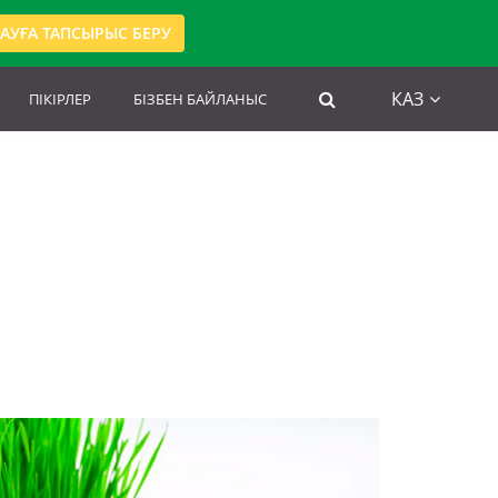
АУҒА ТАПСЫРЫС БЕРУ
КАЗ
ПІКІРЛЕР
БІЗБЕН БАЙЛАНЫС