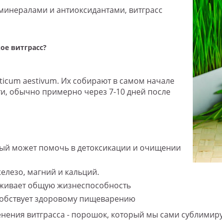
инералами и антиоксидантами, витграсс
ое витграсс?
iticum aestivum. Их собирают в самом начале
ти, обычно примерно через 7-10 дней после
ый может помочь в детоксикации и очищении
елезо, магний и кальций.
живает общую жизнеспособность
собствует здоровому пищеварению
нения витграсса - порошок, который мы сами сублимир