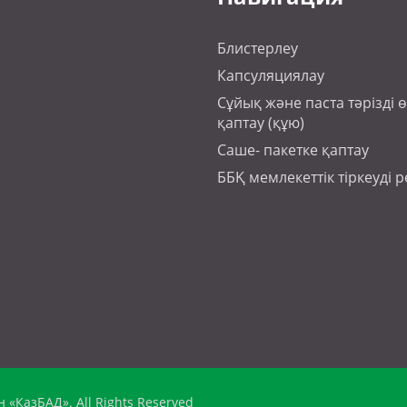
Блистерлеу
Капсуляциялау
Сұйық және паста тәрізді 
қаптау (құю)
Саше- пакетке қаптау
ББҚ мемлекеттік тіркеуді р
«КазБАД». All Rights Reserved