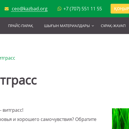
ceo@kazbad.org
+7 (707) 551 11 55
ҚОҢЫР
ПРАЙС-ПАРАҚ
ШЫҒЫН МАТЕРИАЛДАРЫ
СҰРАҚ-ЖАУАП
итграсс
тграсс
- витграсс!
ровья и хорошего самочувствия? Обратите