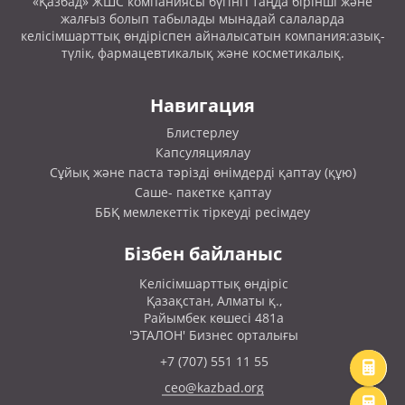
«Қазбад» ЖШС компаниясы бүгінгі таңда бірінші және
жалғыз болып табылады мынадай салаларда
келісімшарттық өндіріспен айналысатын компания:азық-
түлік, фармацевтикалық және косметикалық.
Навигация
Блистерлеу
Капсуляциялау
Сұйық және паста тәрізді өнімдерді қаптау (құю)
Саше- пакетке қаптау
ББҚ мемлекеттік тіркеуді ресімдеу
Бізбен байланыс
Келісімшарттық өндіріс
Қазақстан, Алматы қ.,
Райымбек көшесі 481а
'ЭТАЛОН' Бизнес орталығы
+7 (707) 551 11 55
ceo@kazbad.org