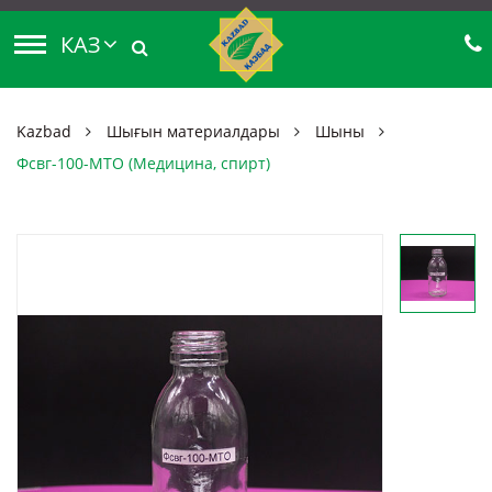
КАЗ
Kazbad
Шығын материалдары
Шыны
Фсвг-100-МТО (Медицина, спирт)